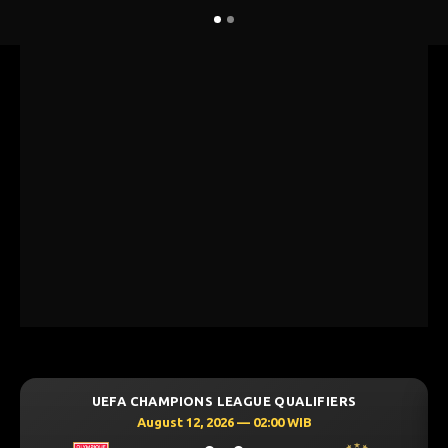
HAMPIONS LEAGUE QUALIFIERS
UEFA CHAMPI
ugust 12, 2026 — 02:00 WIB
August 