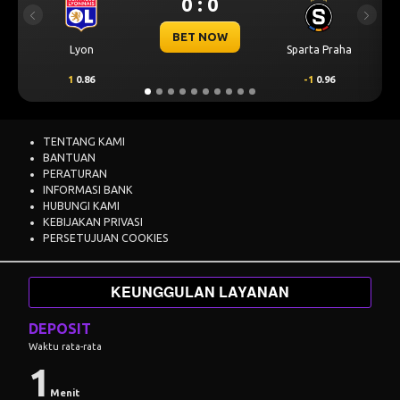
0 : 0
Previous
Next
BET NOW
Sparta Praha
SK Sturm Graz
-1
0.96
-0.5
0.95
TENTANG KAMI
BANTUAN
PERATURAN
INFORMASI BANK
HUBUNGI KAMI
KEBIJAKAN PRIVASI
PERSETUJUAN COOKIES
KEUNGGULAN LAYANAN
DEPOSIT
Waktu rata-rata
1
Menit