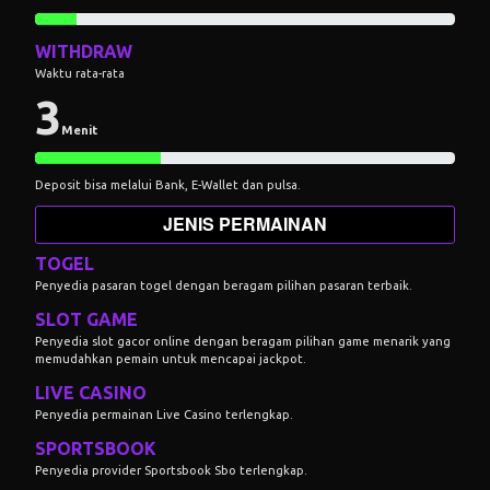
WITHDRAW
Waktu rata-rata
3
Menit
Deposit bisa melalui Bank, E-Wallet dan pulsa.
JENIS PERMAINAN
TOGEL
Penyedia pasaran togel dengan beragam pilihan pasaran terbaik.
SLOT GAME
Penyedia slot gacor online dengan beragam pilihan game menarik yang
memudahkan pemain untuk mencapai jackpot.
LIVE CASINO
Penyedia permainan Live Casino terlengkap.
SPORTSBOOK
Penyedia provider Sportsbook Sbo terlengkap.